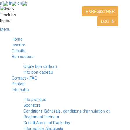
nl
fr
en
ENREGISTRER
LOG IN
Menu
Home
Inscrire
Circuits
Bon cadeau
Ordre bon cadeau
Info bon cadeau
Contact / FAQ
Photos
Info extra
Info pratique
Sponsors
Conditions Générals, conditions d'annulation et
Règlement intérieur
Ducati AarschotTrack-day
Information Andalucia